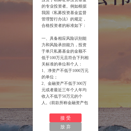
的专业投资者。例如根据
我国《私募投资基金监督
管理暂行办法》的规定，
合格投资者的标准如下：
一、具备相应风险识别能
力和风险承担能力，投资
于单只私募基金的金额不
低于100万元且符合下列相
关标准的单位和个人：
1、净资产不低于1000万元
的单位；
2、金融资产不低于300万
元或者最近三年个人年均
收入不低于50万元的个
人。(前款所称金融资产包
括银行存款、股票、债
券、基金份额、资产管理
接 受
计划、银行理财产品、信
放 弃
托计划、保险产品、期货